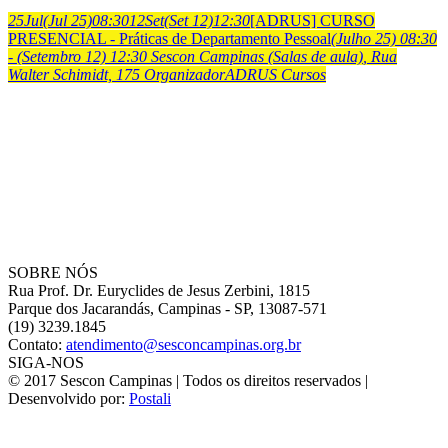
25
Jul
(Jul 25)
08:30
12
Set
(Set 12)
12:30
[ADRUS] CURSO
PRESENCIAL - Práticas de Departamento Pessoal
(Julho 25) 08:30
- (Setembro 12) 12:30
Sescon Campinas (Salas de aula)
, Rua
Walter Schimidt, 175
Organizador
ADRUS Cursos
SOBRE NÓS
Rua Prof. Dr. Euryclides de Jesus Zerbini, 1815
Parque dos Jacarandás, Campinas - SP, 13087-571
(19) 3239.1845
Contato:
atendimento@sesconcampinas.org.br
SIGA-NOS
© 2017 Sescon Campinas | Todos os direitos reservados |
Desenvolvido por:
Postali