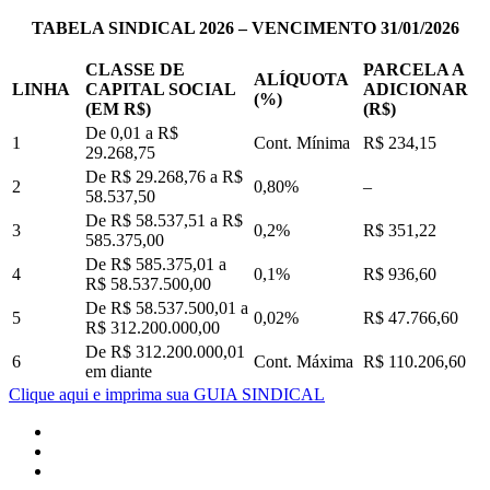
TABELA SINDICAL 2026 – VENCIMENTO 31/01/2026
CLASSE DE
PARCELA A
ALÍQUOTA
LINHA
CAPITAL SOCIAL
ADICIONAR
(%)
(EM R$)
(R$)
De 0,01 a R$
1
Cont. Mínima
R$ 234,15
29.268,75
De R$ 29.268,76 a R$
2
0,80%
–
58.537,50
De R$ 58.537,51 a R$
3
0,2%
R$ 351,22
585.375,00
De R$ 585.375,01 a
4
0,1%
R$ 936,60
R$ 58.537.500,00
De R$ 58.537.500,01 a
5
0,02%
R$ 47.766,60
R$ 312.200.000,00
De R$ 312.200.000,01
6
Cont. Máxima
R$ 110.206,60
em diante
Clique aqui e imprima sua GUIA SINDICAL